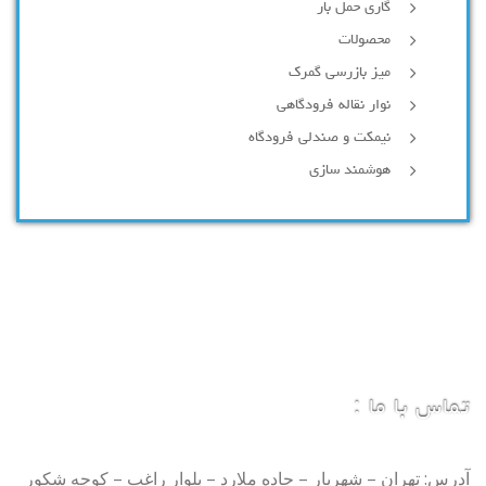
گاری حمل بار
محصولات
میز بازرسی گمرک
نوار نقاله فرودگاهی
نیمکت و صندلی فرودگاه
هوشمند سازی
تماس با ما :
آدرس: تهران – شهریار – جاده ملارد – بلوار راغب – کوچه شکور