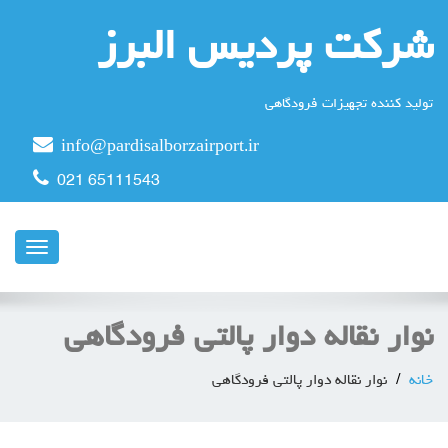
شرکت پردیس البرز
تولید کننده تجهیزات فرودگاهی
info@pardisalborzairport.ir
021 65111543
ناوبری
نوار نقاله دوار پالتی فرودگاهی
خانه
نوار نقاله دوار پالتی فرودگاهی