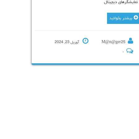
ندلی
نمایشگرهای دیجیتال
بیشتر بخوانید
M@n@ger25
آوریل 23, 2024
-