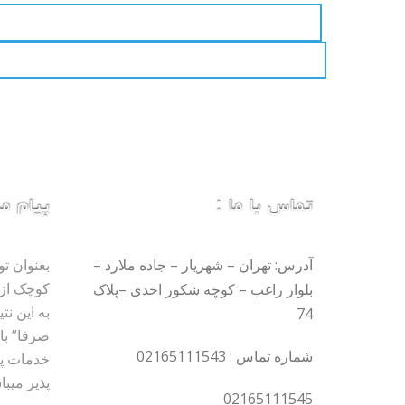
تماس با ما :
پیام م
آدرس: تهران – شهریار – جاده ملارد –
بعنوان تو
کوچک از 
بلوار راغب – کوچه شکور احدی –پلاک
به این ن
74
صرفا” با
شماره تماس : 02165111543
خدمات پ
پذیر میبا
02165111545